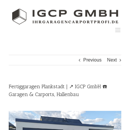
Skip
to
content
Previous
Next
Fertiggaragen Plankstadt | ↗️ IGCP GmbH ☎️
Garagen & Carports, Hallenbau