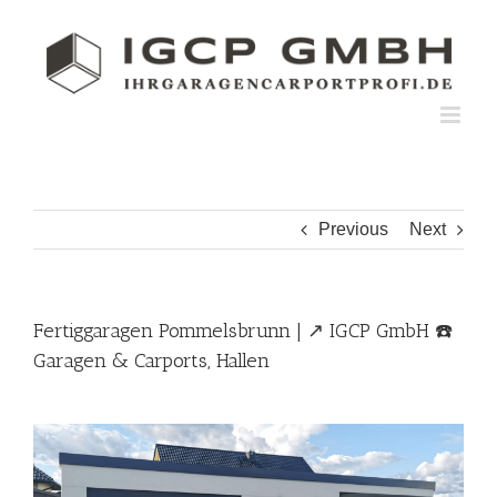
Skip
to
content
Previous
Next
Fertiggaragen Pommelsbrunn | ↗️ IGCP GmbH ☎️
Garagen & Carports, Hallen