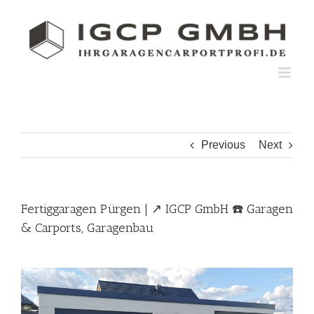
Skip
to
content
Previous
Next
Fertiggaragen Pürgen | ↗️ IGCP GmbH ☎️ Garagen
& Carports, Garagenbau