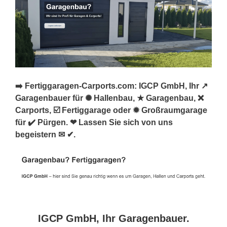
➡️ Fertiggaragen-Carports.com: IGCP GmbH, Ihr ↗️
Garagenbauer für ✺ Hallenbau, ★ Garagenbau, ❌
Carports, ☑️ Fertiggarage oder ✹ Großraumgarage
für ✔️ Pürgen. ❤ Lassen Sie sich von uns
begeistern ✉ ✔.
IGCP GmbH, Ihr Garagenbauer.