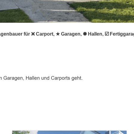
agenbauer für ❌ Carport, ★ Garagen, ✺ Hallen, ☑️ Fertigg