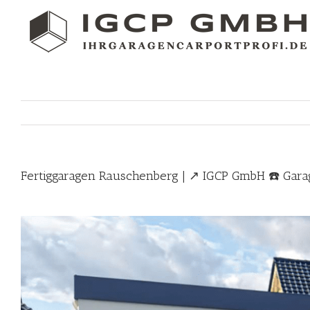
Skip
to
content
Fertiggaragen Rauschenberg | ↗️ IGCP GmbH ☎️ Gara