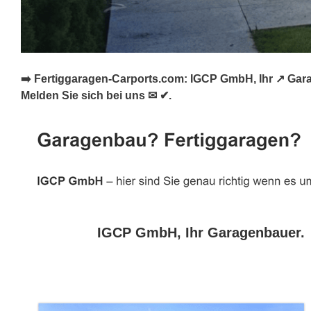
➡️ Fertiggaragen-Carports.com: IGCP GmbH, Ihr ↗️ Gar
Melden Sie sich bei uns ✉ ✔.
IGCP GmbH, Ihr Garagenbauer.