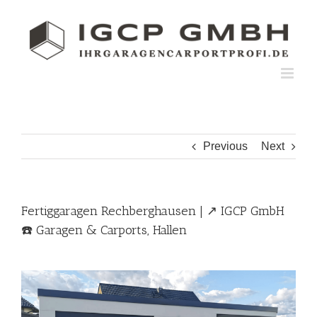
Skip
to
content
Previous
Next
Fertiggaragen Rechberghausen | ↗️ IGCP GmbH
☎️ Garagen & Carports, Hallen