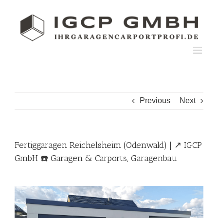
Skip
to
content
Previous
Next
Fertiggaragen Reichelsheim (Odenwald) | ↗️ IGCP
GmbH ☎️ Garagen & Carports, Garagenbau