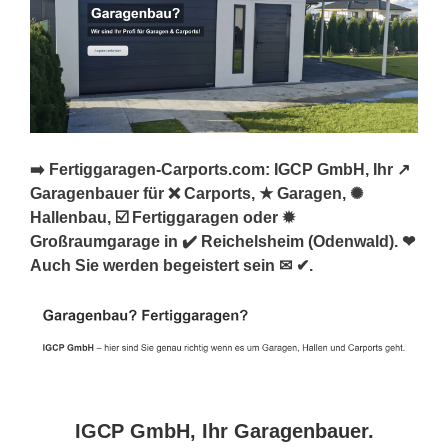
➡️ Fertiggaragen-Carports.com: IGCP GmbH, Ihr ↗️
Garagenbauer für ❌ Carports, ★ Garagen, ✺
Hallenbau, ☑️ Fertiggaragen oder ✹
Großraumgarage in ✔️ Reichelsheim (Odenwald). ❤
Auch Sie werden begeistert sein ✉ ✔.
IGCP GmbH, Ihr Garagenbauer.