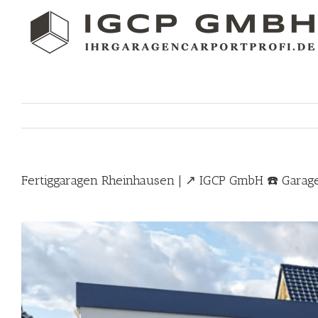
Skip
to
content
Fertiggaragen Rheinhausen | ↗️ IGCP GmbH ☎️ Garage