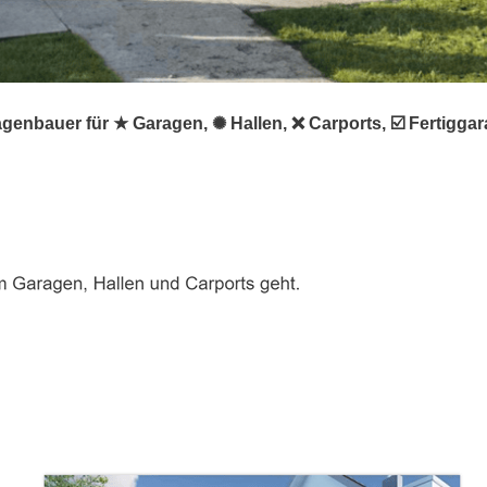
agenbauer für ★ Garagen, ✺ Hallen, ❌ Carports, ☑️ Fertigg