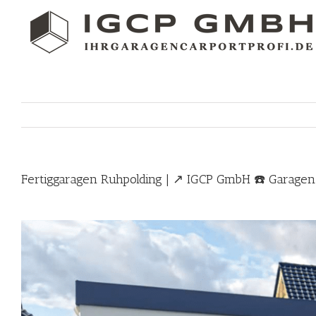
Skip
to
content
Fertiggaragen Ruhpolding | ↗️ IGCP GmbH ☎️ Garage