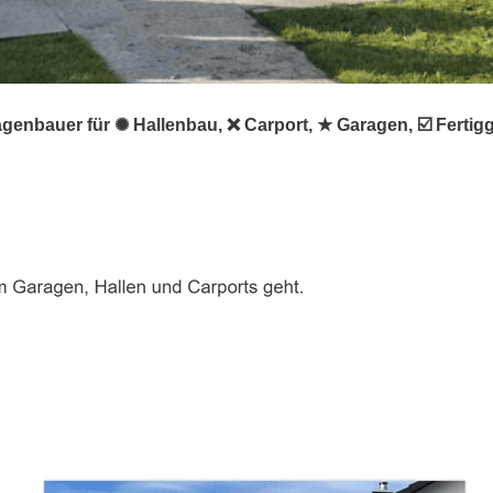
agenbauer für ✺ Hallenbau, ❌ Carport, ★ Garagen, ☑️ Ferti