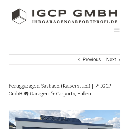
Skip
to
content
Previous
Next
Fertiggaragen Sasbach (Kaiserstuhl) | ↗️ IGCP
GmbH ☎️ Garagen & Carports, Hallen