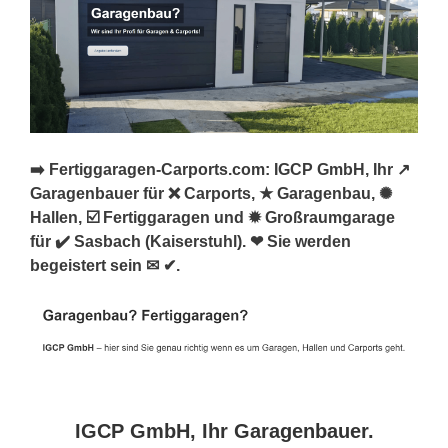
➡️ Fertiggaragen-Carports.com: IGCP GmbH, Ihr ↗️
Garagenbauer für ❌ Carports, ★ Garagenbau, ✺
Hallen, ☑️ Fertiggaragen und ✹ Großraumgarage
für ✔️ Sasbach (Kaiserstuhl). ❤ Sie werden
begeistert sein ✉ ✔.
IGCP GmbH, Ihr Garagenbauer.