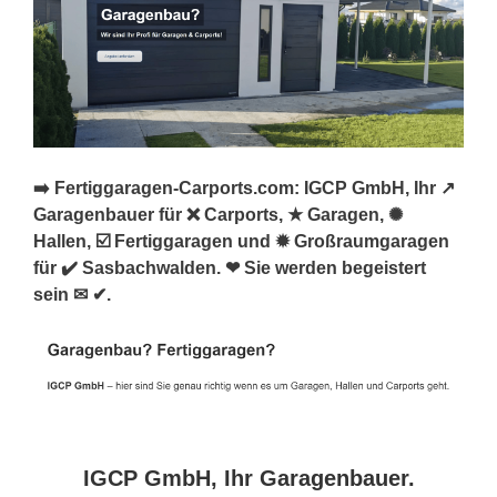
➡️ Fertiggaragen-Carports.com: IGCP GmbH, Ihr ↗️
Garagenbauer für ❌ Carports, ★ Garagen, ✺
Hallen, ☑️ Fertiggaragen und ✹ Großraumgaragen
für ✔️ Sasbachwalden. ❤ Sie werden begeistert
sein ✉ ✔.
IGCP GmbH, Ihr Garagenbauer.