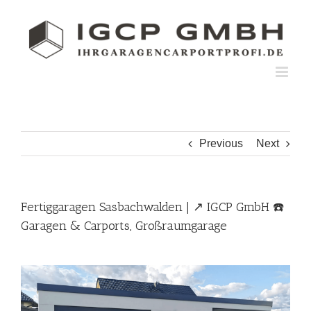
Skip
to
content
Previous
Next
Fertiggaragen Sasbachwalden | ↗️ IGCP GmbH ☎️
Garagen & Carports, Großraumgarage