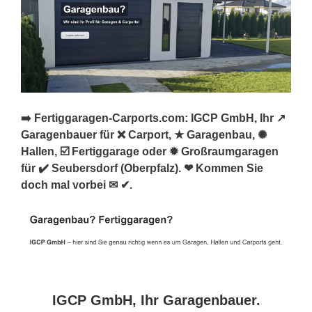
➡️ Fertiggaragen-Carports.com: IGCP GmbH, Ihr ↗️
Garagenbauer für ❌ Carport, ★ Garagenbau, ✺
Hallen, ☑️ Fertiggarage oder ✹ Großraumgaragen
für ✔️ Seubersdorf (Oberpfalz). ❤ Kommen Sie
doch mal vorbei ✉ ✔.
IGCP GmbH, Ihr Garagenbauer.