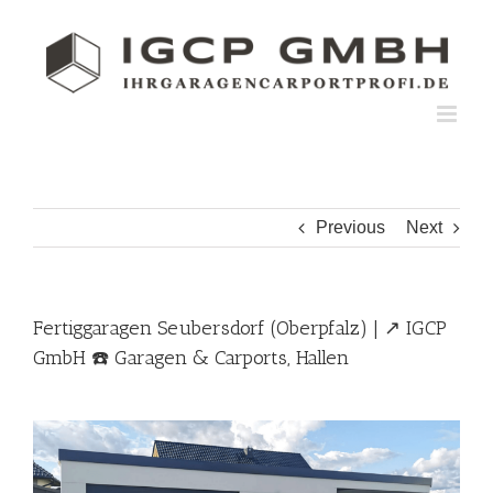
Skip
to
content
Previous
Next
Fertiggaragen Seubersdorf (Oberpfalz) | ↗️ IGCP
GmbH ☎️ Garagen & Carports, Hallen