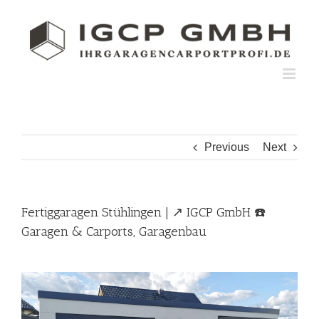
Skip
to
content
Previous
Next
Fertiggaragen Stühlingen | ↗️ IGCP GmbH ☎️
Garagen & Carports, Garagenbau