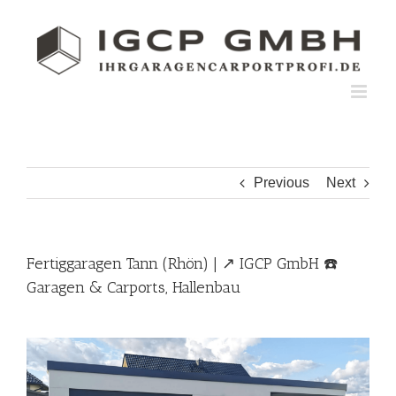
Skip
to
content
Previous
Next
Fertiggaragen Tann (Rhön) | ↗️ IGCP GmbH ☎️
Garagen & Carports, Hallenbau