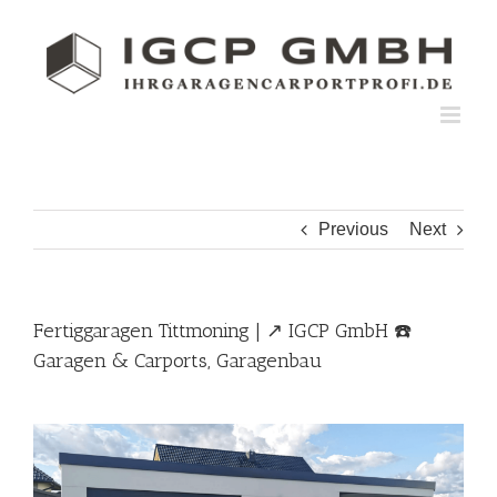
Skip
to
content
Previous
Next
Fertiggaragen Tittmoning | ↗️ IGCP GmbH ☎️
Garagen & Carports, Garagenbau