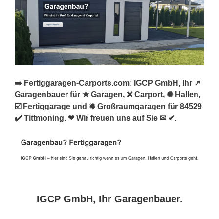
➡️ Fertiggaragen-Carports.com: IGCP GmbH, Ihr ↗️
Garagenbauer für ★ Garagen, ❌ Carport, ✺ Hallen,
☑️ Fertiggarage und ✹ Großraumgaragen für 84529
✔️ Tittmoning. ❤ Wir freuen uns auf Sie ✉ ✔.
IGCP GmbH, Ihr Garagenbauer.