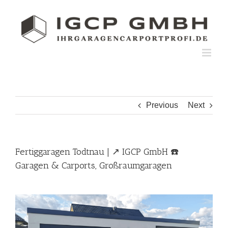
Skip
to
content
Previous
Next
Fertiggaragen Todtnau | ↗️ IGCP GmbH ☎️
Garagen & Carports, Großraumgaragen