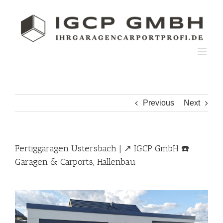
Skip
to
content
Previous
Next
Fertiggaragen Ustersbach | ↗️ IGCP GmbH ☎️
Garagen & Carports, Hallenbau