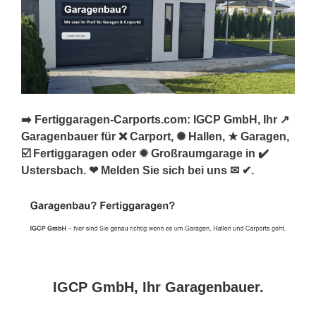
➡️ Fertiggaragen-Carports.com: IGCP GmbH, Ihr ↗️
Garagenbauer für ❌ Carport, ✺ Hallen, ★ Garagen,
☑️ Fertiggaragen oder ✹ Großraumgarage in ✔️
Ustersbach. ❤ Melden Sie sich bei uns ✉ ✔.
IGCP GmbH, Ihr Garagenbauer.