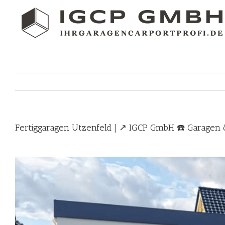
Skip
to
content
Fertiggaragen Utzenfeld | ↗️ IGCP GmbH ☎️ Garagen &