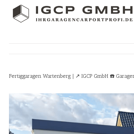
Skip
to
content
Fertiggaragen Wartenberg | ↗️ IGCP GmbH ☎️ Garag