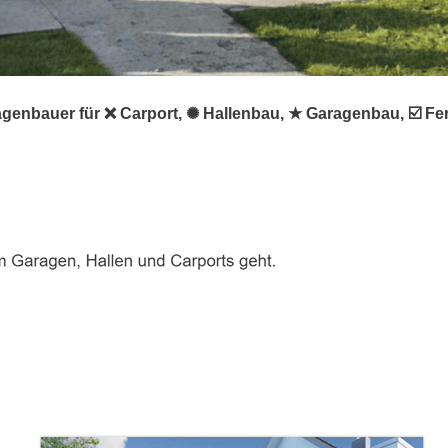
agenbauer für ❌ Carport, ✺ Hallenbau, ★ Garagenbau, ☑️ F