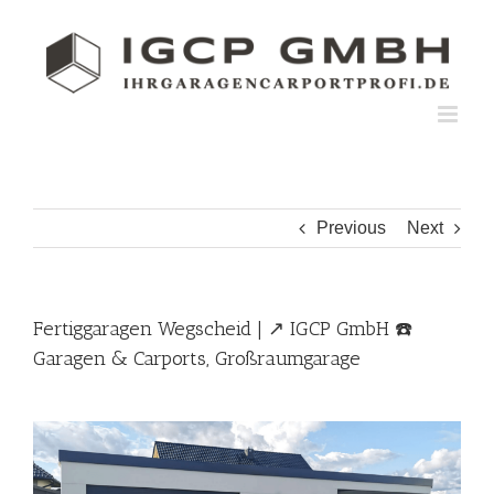
Skip
to
content
Previous
Next
Fertiggaragen Wegscheid | ↗️ IGCP GmbH ☎️
Garagen & Carports, Großraumgarage