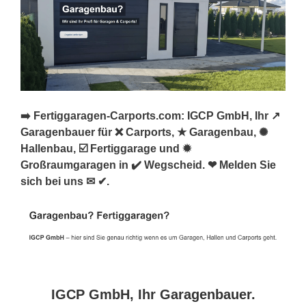
➡️ Fertiggaragen-Carports.com: IGCP GmbH, Ihr ↗️
Garagenbauer für ❌ Carports, ★ Garagenbau, ✺
Hallenbau, ☑️ Fertiggarage und ✹
Großraumgaragen in ✔️ Wegscheid. ❤ Melden Sie
sich bei uns ✉ ✔.
IGCP GmbH, Ihr Garagenbauer.