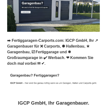
➡️ Fertiggaragen-Carports.com: IGCP GmbH, Ihr ↗️
Garagenbauer für ❌ Carports, ✺ Hallenbau, ★
Garagenbau, ☑️ Fertiggarage und ✹
Großraumgarage in ✔️ Werbach. ❤ Kommen Sie
doch mal vorbei ✉ ✔.
IGCP GmbH, Ihr Garagenbauer.