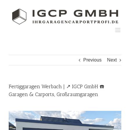
Skip
to
content
Previous
Next
Fertiggaragen Werbach | ↗️ IGCP GmbH ☎️
Garagen & Carports, Großraumgaragen