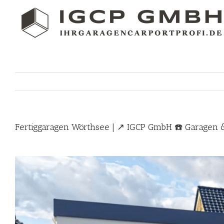
Skip
to
content
Fertiggaragen Wörthsee | ↗️ IGCP GmbH ☎️ Garagen &