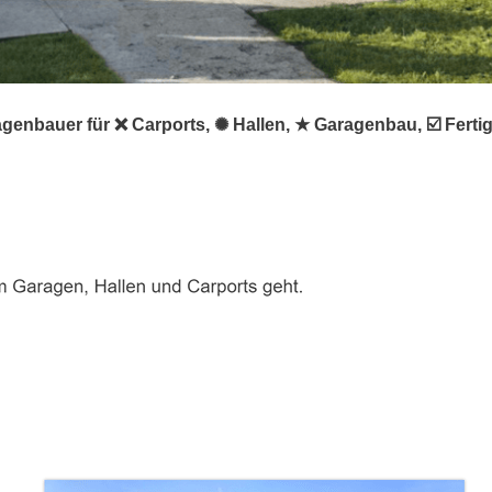
agenbauer für ❌ Carports, ✺ Hallen, ★ Garagenbau, ☑️ Fert