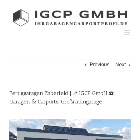
Skip
to
content
Previous
Next
Fertiggaragen Zaberfeld | ↗️ IGCP GmbH ☎️
Garagen & Carports, Großraumgarage