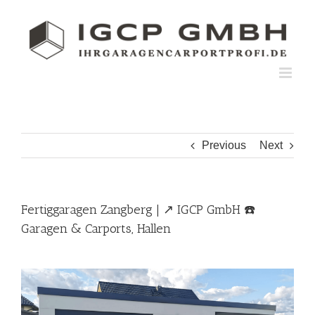
Skip
to
content
Previous
Next
Fertiggaragen Zangberg | ↗️ IGCP GmbH ☎️
Garagen & Carports, Hallen