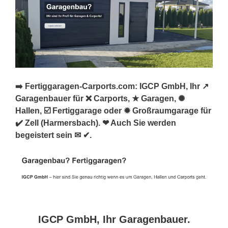
➡️ Fertiggaragen-Carports.com: IGCP GmbH, Ihr ↗️
Garagenbauer für ❌ Carports, ★ Garagen, ✺
Hallen, ☑️ Fertiggarage oder ✹ Großraumgarage für
✔️ Zell (Harmersbach). ❤ Auch Sie werden
begeistert sein ✉ ✔.
IGCP GmbH, Ihr Garagenbauer.