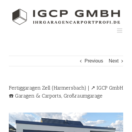
Skip
to
content
Previous
Next
Fertiggaragen Zell (Harmersbach) | ↗️ IGCP GmbH
☎️ Garagen & Carports, Großraumgarage