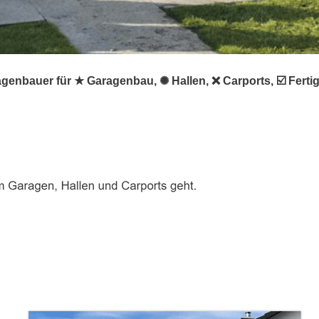
agenbauer für ★ Garagenbau, ✺ Hallen, ❌ Carports, ☑️ Fert