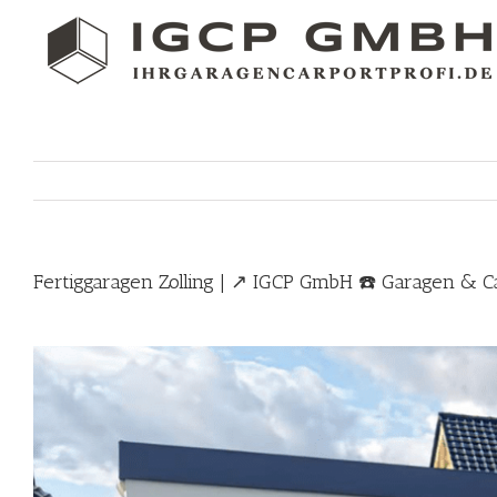
Skip
to
content
Fertiggaragen Zolling | ↗️ IGCP GmbH ☎️ Garagen & 