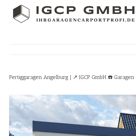
Skip
to
content
Fertiggaragen Angelburg | ↗️ IGCP GmbH ☎️ Garagen 