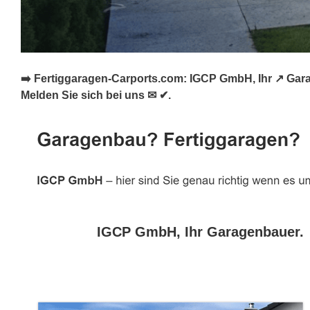
➡️ Fertiggaragen-Carports.com: IGCP GmbH, Ihr ↗️ Gar
Melden Sie sich bei uns ✉ ✔.
IGCP GmbH, Ihr Garagenbauer.