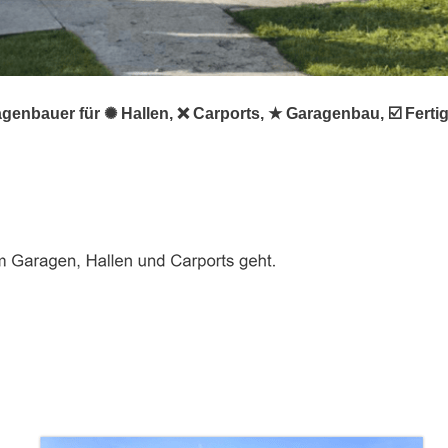
agenbauer für ✺ Hallen, ❌ Carports, ★ Garagenbau, ☑️ Fert