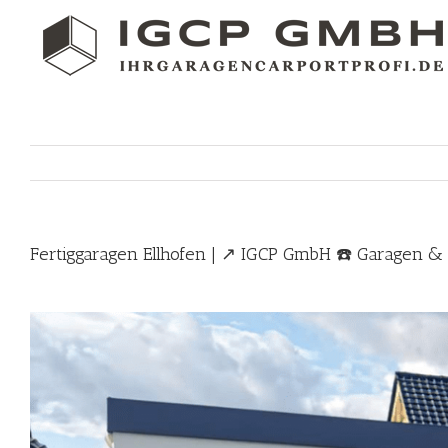
Skip
to
content
Fertiggaragen Ellhofen | ↗️ IGCP GmbH ☎️ Garagen &