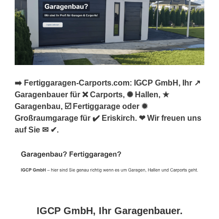
➡️ Fertiggaragen-Carports.com: IGCP GmbH, Ihr ↗️
Garagenbauer für ❌ Carports, ✺ Hallen, ★
Garagenbau, ☑️ Fertiggarage oder ✹
Großraumgarage für ✔️ Eriskirch. ❤ Wir freuen uns
auf Sie ✉ ✔.
IGCP GmbH, Ihr Garagenbauer.