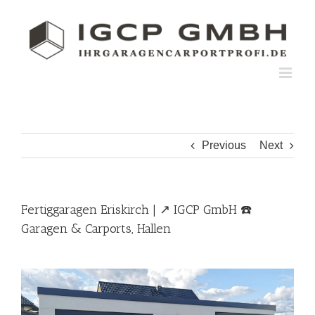
Skip
to
content
Previous
Next
Fertiggaragen Eriskirch | ↗️ IGCP GmbH ☎️
Garagen & Carports, Hallen