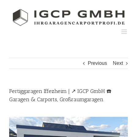
Skip
to
content
Previous
Next
Fertiggaragen Iffezheim | ↗️ IGCP GmbH ☎️
Garagen & Carports, Großraumgaragen