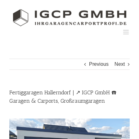
Skip
to
content
Previous
Next
Fertiggaragen Hallerndorf | ↗️ IGCP GmbH ☎️
Garagen & Carports, Großraumgaragen