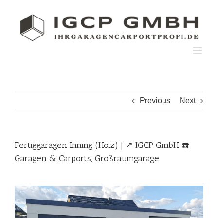
Skip
to
content
Previous
Next
Fertiggaragen Inning (Holz) | ↗️ IGCP GmbH ☎️
Garagen & Carports, Großraumgarage