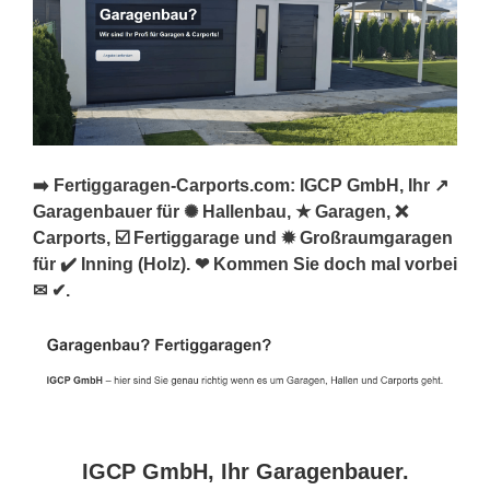
➡️ Fertiggaragen-Carports.com: IGCP GmbH, Ihr ↗️
Garagenbauer für ✺ Hallenbau, ★ Garagen, ❌
Carports, ☑️ Fertiggarage und ✹ Großraumgaragen
für ✔️ Inning (Holz). ❤ Kommen Sie doch mal vorbei
✉ ✔.
IGCP GmbH, Ihr Garagenbauer.