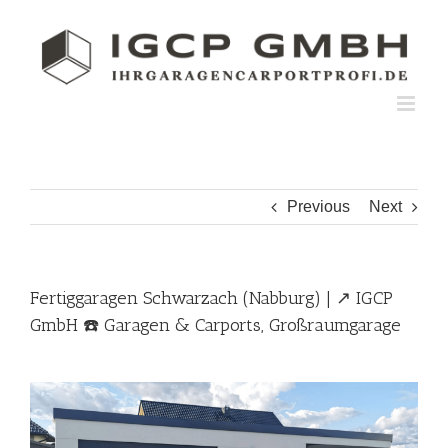
Skip
to
content
Previous
Next
Fertiggaragen Schwarzach (Nabburg) | ↗️ IGCP
GmbH ☎️ Garagen & Carports, Großraumgarage