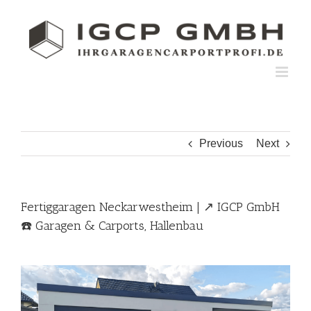
Skip
to
content
Previous
Next
Fertiggaragen Neckarwestheim | ↗️ IGCP GmbH
☎️ Garagen & Carports, Hallenbau