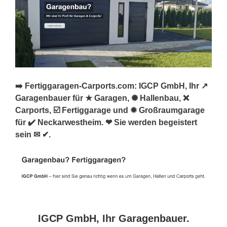
➡️ Fertiggaragen-Carports.com: IGCP GmbH, Ihr ↗️
Garagenbauer für ★ Garagen, ✺ Hallenbau, ❌
Carports, ☑️ Fertiggarage und ✹ Großraumgarage
für ✔️ Neckarwestheim. ❤ Sie werden begeistert
sein ✉ ✔.
IGCP GmbH, Ihr Garagenbauer.