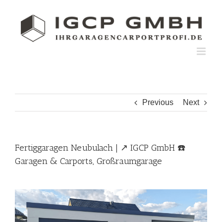
Skip
to
content
Previous
Next
Fertiggaragen Neubulach | ↗️ IGCP GmbH ☎️
Garagen & Carports, Großraumgarage