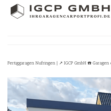
Skip
to
content
Fertiggaragen Nufringen | ↗️ IGCP GmbH ☎️ Garagen