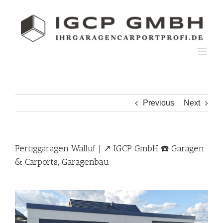
Skip
to
content
Previous
Next
Fertiggaragen Walluf | ↗️ IGCP GmbH ☎️ Garagen
& Carports, Garagenbau