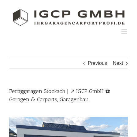
Skip
to
content
Previous
Next
Fertiggaragen Stockach | ↗️ IGCP GmbH ☎️
Garagen & Carports, Garagenbau