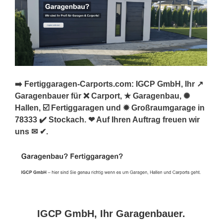
➡️ Fertiggaragen-Carports.com: IGCP GmbH, Ihr ↗️
Garagenbauer für ❌ Carport, ★ Garagenbau, ✺
Hallen, ☑️ Fertiggaragen und ✹ Großraumgarage in
78333 ✔️ Stockach. ❤ Auf Ihren Auftrag freuen wir
uns ✉ ✔.
IGCP GmbH, Ihr Garagenbauer.